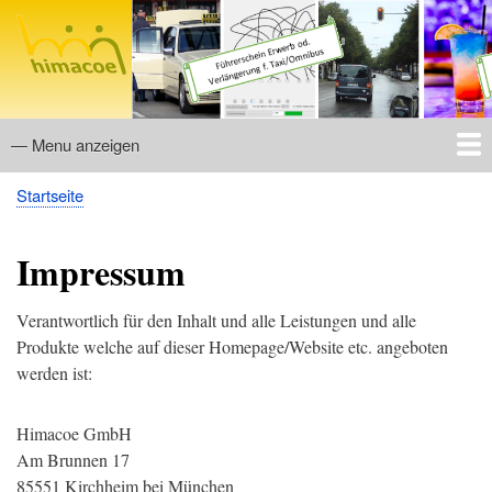
Direkt
zum
Inhalt
— Menu anzeigen
Menu
Startseite
Allgemeines
Reaktionstests (für TAXI, Personenbeförderung, Omnibus
MPU-Fragen
Breadcrumb
und MPU)
Impressum
Verantwortlich für den Inhalt und alle Leistungen und alle
Produkte welche auf dieser Homepage/Website etc. angeboten
werden ist:
Himacoe GmbH
Am Brunnen 17
85551 Kirchheim bei München